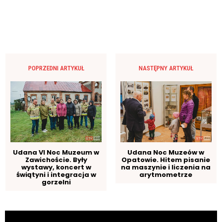
POPRZEDNI ARTYKUŁ
NASTĘPNY ARTYKUŁ
Udana VI Noc Muzeum w
Udana Noc Muzeów w
Zawichoście. Były
Opatowie. Hitem pisanie
wystawy, koncert w
na maszynie i liczenia na
świątyni i integracja w
arytmometrze
gorzelni