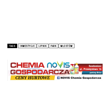
TAGS
INWESTYCJE
LIPNIK
PARK
WŁOSTÓW