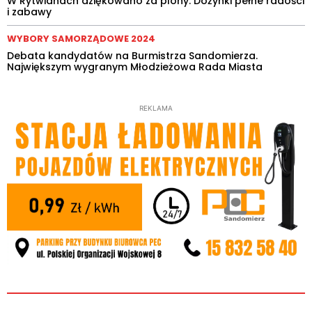
W Rytwianach dziękowano za plony. Dożynki pełne radości
i zabawy
WYBORY SAMORZĄDOWE 2024
Debata kandydatów na Burmistrza Sandomierza.
Największym wygranym Młodzieżowa Rada Miasta
REKLAMA