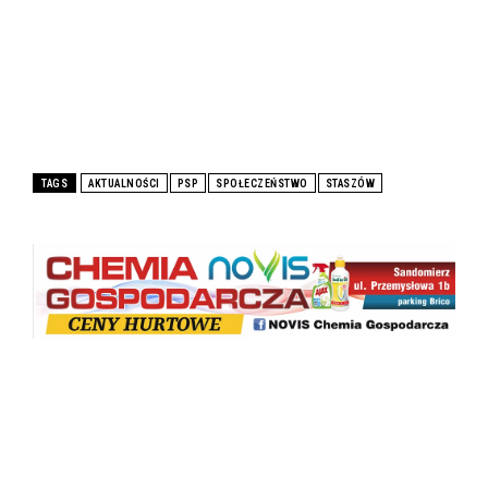
TAGS
AKTUALNOŚCI
PSP
SPOŁECZEŃSTWO
STASZÓW