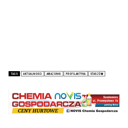
TAGS
AKTUALNOŚCI
AMAZONKI
PROFILAKTYKA
STASZÓW