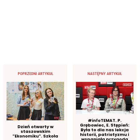
POPRZEDNI ARTYKUŁ
NASTĘPNY ARTYKUŁ
#infoTEMAT. P.
Grębowiec, E. Stępień:
Dzień otwarty w
Była to dla nas lekcja
staszowskim
historii, patriotyzmu i
”Ekonomiku”. Szkoła
wspaniała przygoda