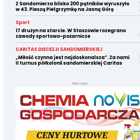
Z Sandomierza blisko 200 pątników wyruszyło
w 43. Pieszą Pielgrzymkę na Jasną Górę
Sport
17 drużyn na starcie. W Staszowie rozegrano
zawody sportowo-pożarnicze
CARITAS DIECEZJI SANDOMIERSKIEJ
„Miłość czynna jest najdoskonalsza”. Za nami
II turnus półkolonii sandomierskiej Caritas
REKLAMA