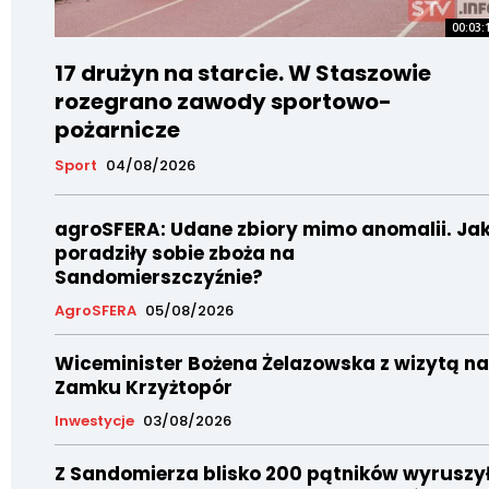
00:03:
17 drużyn na starcie. W Staszowie
rozegrano zawody sportowo-
pożarnicze
Sport
04/08/2026
agroSFERA: Udane zbiory mimo anomalii. Ja
poradziły sobie zboża na
Sandomierszczyźnie?
AgroSFERA
05/08/2026
Wiceminister Bożena Żelazowska z wizytą na
Zamku Krzyżtopór
Inwestycje
03/08/2026
Z Sandomierza blisko 200 pątników wyruszy