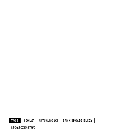
TAGS
100 LAT
AKTUALNOŚCI
BANK SPÓŁDZIELCZY
SPOŁECZEŃSTWO