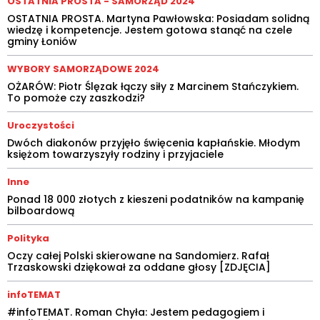
OSTATNIA PROSTA - SAMORZĄD 2024
OSTATNIA PROSTA. Martyna Pawłowska: Posiadam solidną
wiedzę i kompetencje. Jestem gotowa stanąć na czele
gminy Łoniów
WYBORY SAMORZĄDOWE 2024
OŻARÓW: Piotr Ślęzak łączy siły z Marcinem Stańczykiem.
To pomoże czy zaszkodzi?
Uroczystości
Dwóch diakonów przyjęło święcenia kapłańskie. Młodym
księżom towarzyszyły rodziny i przyjaciele
Inne
Ponad 18 000 złotych z kieszeni podatników na kampanię
bilboardową
Polityka
Oczy całej Polski skierowane na Sandomierz. Rafał
Trzaskowski dziękował za oddane głosy [ZDJĘCIA]
infoTEMAT
#infoTEMAT. Roman Chyła: Jestem pedagogiem i