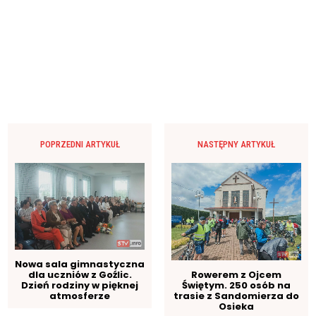
POPRZEDNI ARTYKUŁ
NASTĘPNY ARTYKUŁ
Nowa sala gimnastyczna
dla uczniów z Goźlic.
Rowerem z Ojcem
Dzień rodziny w pięknej
Świętym. 250 osób na
atmosferze
trasie z Sandomierza do
Osieka