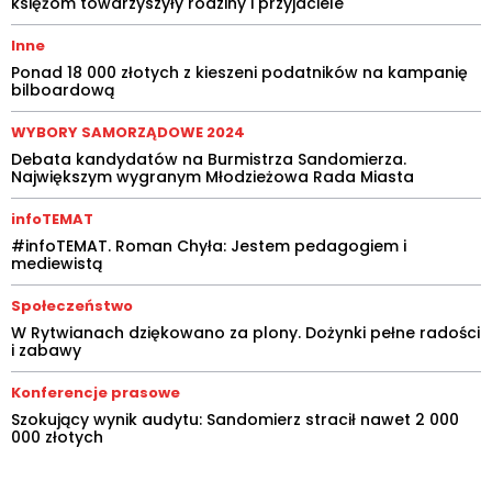
księżom towarzyszyły rodziny i przyjaciele
Inne
Ponad 18 000 złotych z kieszeni podatników na kampanię
bilboardową
WYBORY SAMORZĄDOWE 2024
Debata kandydatów na Burmistrza Sandomierza.
Największym wygranym Młodzieżowa Rada Miasta
infoTEMAT
#infoTEMAT. Roman Chyła: Jestem pedagogiem i
mediewistą
Społeczeństwo
W Rytwianach dziękowano za plony. Dożynki pełne radości
i zabawy
Konferencje prasowe
Szokujący wynik audytu: Sandomierz stracił nawet 2 000
000 złotych