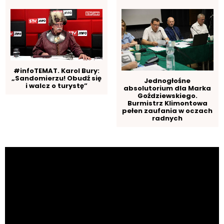
#infoTEMAT. Karol Bury:
„Sandomierzu! Obudź się
Jednogłośne
i walcz o turystę”
absolutorium dla Marka
Goździewskiego.
Burmistrz Klimontowa
pełen zaufania w oczach
radnych