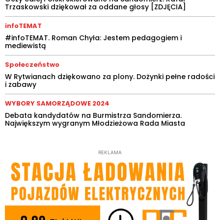
Trzaskowski dziękował za oddane głosy [ZDJĘCIA]
infoTEMAT
#infoTEMAT. Roman Chyła: Jestem pedagogiem i
mediewistą
Społeczeństwo
W Rytwianach dziękowano za plony. Dożynki pełne radości
i zabawy
WYBORY SAMORZĄDOWE 2024
Debata kandydatów na Burmistrza Sandomierza.
Największym wygranym Młodzieżowa Rada Miasta
REKLAMA