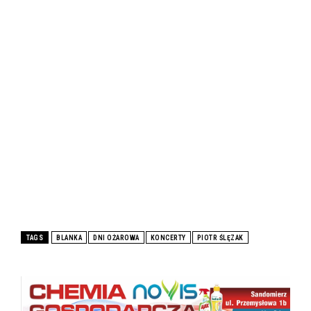
TAGS
BLANKA
DNI OŻAROWA
KONCERTY
PIOTR ŚLĘZAK