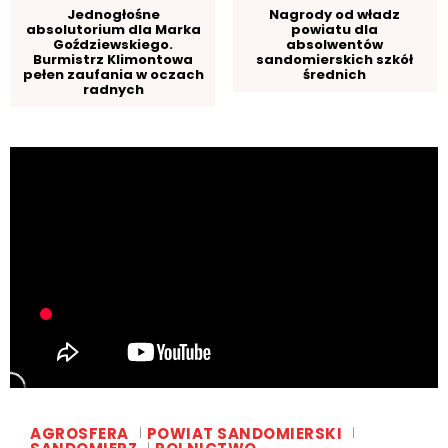
Jednogłośne
Nagrody od władz
absolutorium dla Marka
powiatu dla
Goździewskiego.
absolwentów
Burmistrz Klimontowa
sandomierskich szkół
pełen zaufania w oczach
średnich
radnych