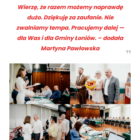
Wierzę, że razem możemy naprawdę
dużo. Dziękuję za zaufanie. Nie
zwalniamy tempa. Pracujemy dalej —
dla Was i dla Gminy Łoniów. – dodała
Martyna Pawłowska