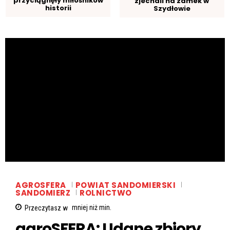
przyciągnęły miłośników
zjechali na zamek w
historii
Szydłowie