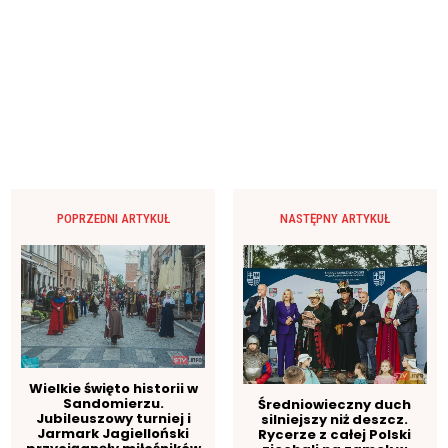
POPRZEDNI ARTYKUŁ
NASTĘPNY ARTYKUŁ
Wielkie święto historii w
Sandomierzu.
Średniowieczny duch
Jubileuszowy turniej i
silniejszy niż deszcz.
Jarmark Jagielloński
Rycerze z całej Polski