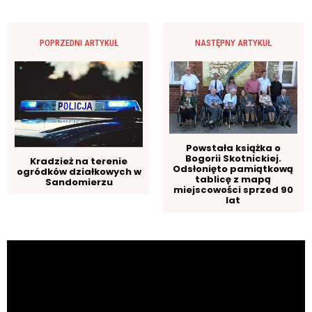
POPRZEDNI ARTYKUŁ
NASTĘPNY ARTYKUŁ
Powstała książka o
Bogorii Skotnickiej.
Kradzież na terenie
Odsłonięto pamiątkową
ogródków działkowych w
tablicę z mapą
Sandomierzu
miejscowości sprzed 90
lat