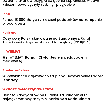
Dwóch diakonów przyjęło święcenia kapłańskie. Młodym
księżom towarzyszyły rodziny i przyjaciele
Inne
Ponad 18 000 złotych z kieszeni podatników na kampanię
bilboardową
Polityka
Oczy całej Polski skierowane na Sandomierz. Rafał
Trzaskowski dziękował za oddane głosy [ZDJĘCIA]
infoTEMAT
#infoTEMAT. Roman Chyła: Jestem pedagogiem i
mediewistą
Społeczeństwo
W Rytwianach dziękowano za plony. Dożynki pełne radości
i zabawy
WYBORY SAMORZĄDOWE 2024
Debata kandydatów na Burmistrza Sandomierza.
Największym wygranym Młodzieżowa Rada Miasta