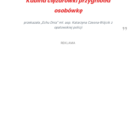
Kabina ciężarówki przygniotła
osobówkę
przekazała „Echu Dnia” mł. asp. Katarzyna Czesna-Wójcik z
opatowskiej policji
REKLAMA