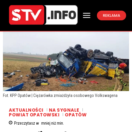
REKLAMA
Fot. KPP Opatów | Ciężarówka zmiażdżyła osobowego Volkswagena
AKTUALNOŚCI
NA SYGNALE
POWIAT OPATOWSKI
OPATÓW
Przeczytasz w
mniej niż
min.