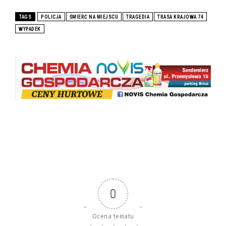
TAGS
POLICJA
ŚMIERĆ NA MIEJSCU
TRAGEDIA
TRASA KRAJOWA 74
WYPADEK
0
Ocena tematu