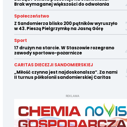
Brak wymaganej większości do odwołania
Społeczeństwo
Z Sandomierza blisko 200 pątników wyruszyło
w 43. Pieszą Pielgrzymkę na Jasną Górę
Sport
17 drużyn na starcie. W Staszowie rozegrano
zawody sportowo-pożarnicze
CARITAS DIECEZJI SANDOMIERSKIEJ
„Miłość czynna jest najdoskonalsza”. Za nami
II turnus półkolonii sandomierskiej Caritas
REKLAMA