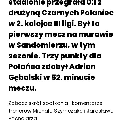
stadionie przegrała 0:1 z
drużyną Czarnych Połaniec
w 2. kolejce III ligi. Był to
pierwszy mecz na murawie
w Sandomierzu, w tym
sezonie. Trzy punkty dla
Połańca zdobył Adrian
Gębalski w 52. minucie
meczu.
Zobacz skrót spotkania i komentarze
trenerów Michała Szymczaka i Jarosława
Pacholarza.