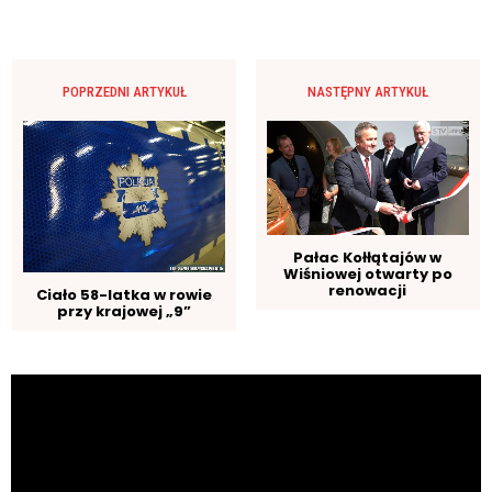
POPRZEDNI ARTYKUŁ
NASTĘPNY ARTYKUŁ
Pałac Kołłątajów w
Wiśniowej otwarty po
renowacji
Ciało 58-latka w rowie
przy krajowej „9”