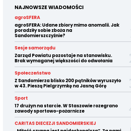
NAJNOWSZE WIADOMOŚCI
agroSFERA
agroSFERA: Udane zbiory mimo anomalii. Jak
poradziły sobie zboża na
Sandomierszczyźnie?
Sesje samorządu
Zarząd Powiatu pozostaje na stanowisku.
Brak wymaganej większości do odwołania
Społeczeństwo
Z Sandomierza blisko 200 pątników wyruszyło
w 43. Pieszą Pielgrzymkę na Jasną Górę
Sport
17 drużyn na starcie. W Staszowie rozegrano
zawody sportowo-pożarnicze
CARITAS DIECEZJI SANDOMIERSKIEJ
„Miłość czynna jest najdoskonalsza”. Za nami