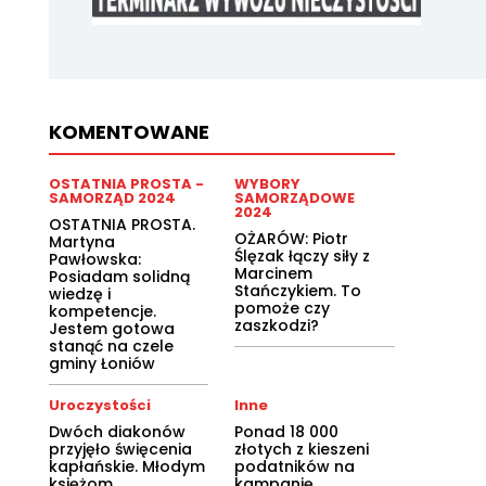
KOMENTOWANE
OSTATNIA PROSTA -
WYBORY
SAMORZĄD 2024
SAMORZĄDOWE
2024
OSTATNIA PROSTA.
OŻARÓW: Piotr
Martyna
Ślęzak łączy siły z
Pawłowska:
Marcinem
Posiadam solidną
Stańczykiem. To
wiedzę i
pomoże czy
kompetencje.
zaszkodzi?
Jestem gotowa
stanąć na czele
gminy Łoniów
Uroczystości
Inne
Dwóch diakonów
Ponad 18 000
przyjęło święcenia
złotych z kieszeni
kapłańskie. Młodym
podatników na
księżom
kampanię