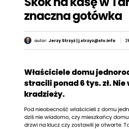
Skok na kasę w Ta
znaczna gotówka
autor:
Jerzy Strzyż | j.strzyz@stv.info
2
Właściciele domu jednoro
stracili ponad 6 tys. zł. N
kradzieży.
Pod nieobecność właścicieli z domu jedn
dziś nie wiadomo, czy mieszkańcy domu 
drzwi na klucz czy zostawili je otwarte. T