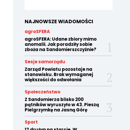
NAJNOWSZE WIADOMOŚCI
agroSFERA
agroSFERA: Udane zbiory mimo
anomalii. Jak poradziły sobie
zboża na Sandomierszczyźnie?
Sesje samorządu
Zarząd Powiatu pozostaje na
stanowisku. Brak wymaganej
większości do odwołania
Społeczeństwo
Z Sandomierza blisko 200
pątników wyruszyło w 43. Pieszą
Pielgrzymkę na Jasną Górę
Sport
17 drużyn na starcie. W