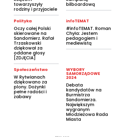
towarzyszyły
bilboardową
rodziny i przyjaciele
Polityka
infoTEMAT
Oczy całej Polski
#infoTEMAT. Roman
skierowane na
Chyła: Jestem
Sandomierz. Rafał
pedagogiem i
Trzaskowski
mediewistą
dziękował za
oddane głosy
[ZDJĘCIA]
Społeczeństwo
WYBORY
SAMORZĄDOWE
W Rytwianach
2024
dziękowano za
Debata
plony. Dożynki
kandydatów na
pełne radości i
Burmistrza
zabawy
Sandomierza.
Największym
wygranym
Młodzieżowa Rada
Miasta