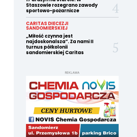
Staszowie rozegrano zawody
sportowo-pożarnicze
CARITAS DIECEZJI
SANDOMIERSKIEJ
„Miłość czynna jest
najdoskonalsza”. Za nami II
turnus półkolonii
sandomierskiej Caritas
REKLAMA