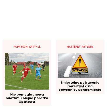
POPRZEDNI ARTYKUŁ
NASTĘPNY ARTYKUŁ
Śmiertelne potrącenie
rowerzystki na
obwodnicy Sandomierza
Nie pomogła „nowa
miotła”. Kolejna porażka
Opatowa