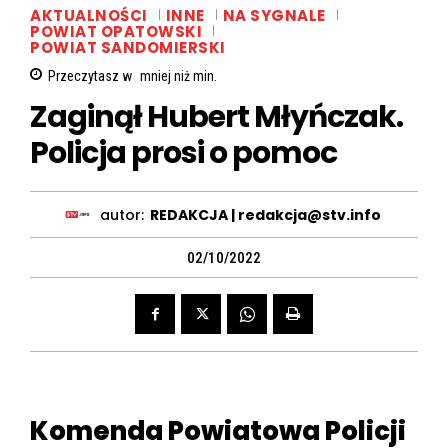
AKTUALNOŚCI
INNE
NA SYGNALE
POWIAT OPATOWSKI
POWIAT SANDOMIERSKI
Przeczytasz w
mniej niż
min.
Zaginął Hubert Młyńczak.
Policja prosi o pomoc
autor:
REDAKCJA | redakcja@stv.info
02/10/2022
Komenda Powiatowa Policji