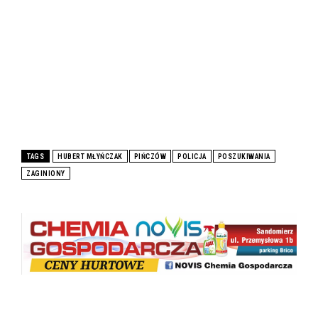
TAGS
HUBERT MŁYŃCZAK
PIŃCZÓW
POLICJA
POSZUKIWANIA
ZAGINIONY