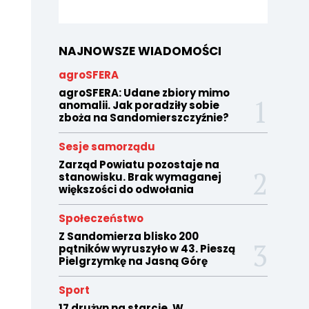
NAJNOWSZE WIADOMOŚCI
agroSFERA
agroSFERA: Udane zbiory mimo
anomalii. Jak poradziły sobie
zboża na Sandomierszczyźnie?
Sesje samorządu
Zarząd Powiatu pozostaje na
stanowisku. Brak wymaganej
większości do odwołania
Społeczeństwo
Z Sandomierza blisko 200
pątników wyruszyło w 43. Pieszą
Pielgrzymkę na Jasną Górę
Sport
17 drużyn na starcie. W