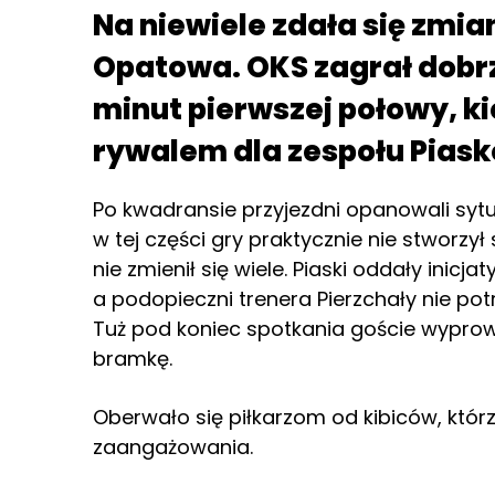
Na niewiele zdała się zmia
Opatowa. OKS zagrał dobrz
minut pierwszej połowy, k
rywalem dla zespołu Piask
Po kwadransie przyjezdni opanowali syt
w tej części gry praktycznie nie stworzył
nie zmienił się wiele. Piaski oddały inic
a podopieczni trenera Pierzchały nie pot
Tuż pod koniec spotkania goście wyprowa
bramkę.
Oberwało się piłkarzom od kibiców, któr
zaangażowania.