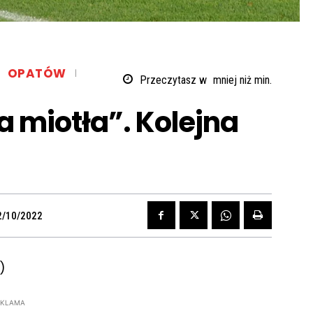
OPATÓW
Przeczytasz w
mniej niż
min.
 miotła”. Kolejna
2/10/2022
)
EKLAMA