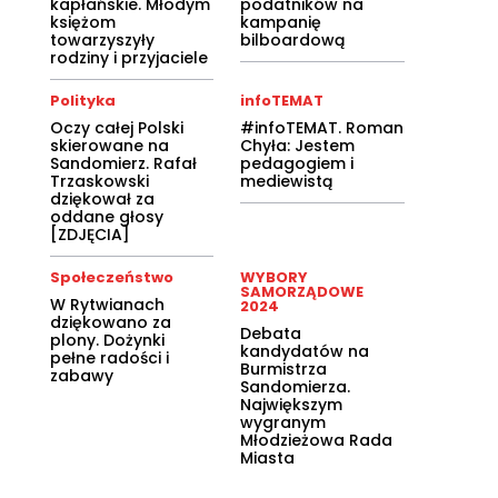
kapłańskie. Młodym
podatników na
księżom
kampanię
towarzyszyły
bilboardową
rodziny i przyjaciele
Polityka
infoTEMAT
Oczy całej Polski
#infoTEMAT. Roman
skierowane na
Chyła: Jestem
Sandomierz. Rafał
pedagogiem i
Trzaskowski
mediewistą
dziękował za
oddane głosy
[ZDJĘCIA]
Społeczeństwo
WYBORY
SAMORZĄDOWE
W Rytwianach
2024
dziękowano za
Debata
plony. Dożynki
kandydatów na
pełne radości i
Burmistrza
zabawy
Sandomierza.
Największym
wygranym
Młodzieżowa Rada
Miasta