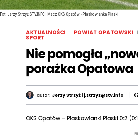
Fot. Jerzy Strzyż STV.INFO | Mecz OKS Opatów - Piaskowianka Piaski
AKTUALNOŚCI
POWIAT OPATOWSKI
SPORT
Nie pomogła „nowa
porażka Opatowa
autor:
Jerzy Strzyż | j.strzyz@stv.info
0
OKS Opatów – Piaskowianki Piaski 0:2 (0:1
R