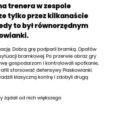
na trenera w zespole
e tylko przez kilkanaście
iedy to był równorzędnym
owianki.
uację. Dobrą grę podparli bramką. Opatów
 sytuacji bramkowej. Po przerwie obraz gry
jatywę gospodarzom i kontrolowali spotkanie,
rafili sforsować defensywy Piaskowianki.
dzili klasyczną kontrę i zdobyli drugą
zy żądali od nich większego