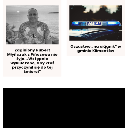
Oszustwo „na ciągnik” w
Zaginiony Hubert
gminie Klimontów
Młyńczak z Pińczowa nie
żyje. „Wstępnie
wykluczono, aby ktoś
przyczynił się do tej
śmierci”