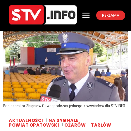
REKLAMA
Podinspektor Zbigniew Gaweł podczas jednego z wywiadów dla STV.INFO
AKTUALNOŚCI
NA SYGNALE
POWIAT OPATOWSKI
OŻARÓW
TARŁÓW