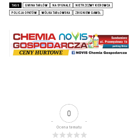
TAGS
GMINA TARŁÓW
NA SYGNALE
NIETRZEŹWY KIEROWCA
POLICJA OPATÓW
WÓLKA TARŁOWSKA
ZBIGNIEW GAWEŁ
0
Ocena tematu