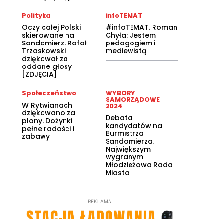
Polityka
infoTEMAT
Oczy całej Polski
#infoTEMAT. Roman
skierowane na
Chyła: Jestem
Sandomierz. Rafał
pedagogiem i
Trzaskowski
mediewistą
dziękował za
oddane głosy
[ZDJĘCIA]
Społeczeństwo
WYBORY
SAMORZĄDOWE
W Rytwianach
2024
dziękowano za
Debata
plony. Dożynki
kandydatów na
pełne radości i
Burmistrza
zabawy
Sandomierza.
Największym
wygranym
Młodzieżowa Rada
Miasta
REKLAMA