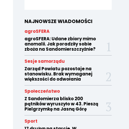
NAJNOWSZE WIADOMOŚCI
agroSFERA
agroSFERA: Udane zbiory mimo
anomalii. Jak poradziły sobie
zboża na Sandomierszczyźnie?
Sesje samorządu
Zarząd Powiatu pozostaje na
stanowisku. Brak wymaganej
większości do odwołania
Społeczeństwo
Z Sandomierza blisko 200
pątników wyruszyło w 43. Pieszą
Pielgrzymkę na Jasną Górę
Sport
17 drużyn na starcie. W