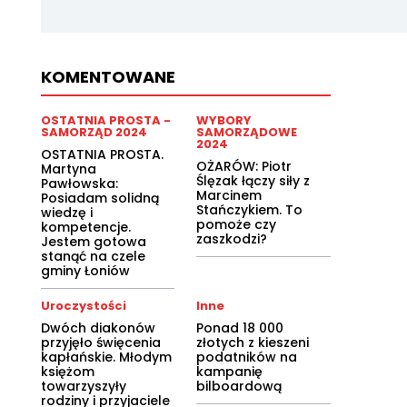
KOMENTOWANE
OSTATNIA PROSTA -
WYBORY
SAMORZĄD 2024
SAMORZĄDOWE
2024
OSTATNIA PROSTA.
OŻARÓW: Piotr
Martyna
Ślęzak łączy siły z
Pawłowska:
Marcinem
Posiadam solidną
Stańczykiem. To
wiedzę i
pomoże czy
kompetencje.
zaszkodzi?
Jestem gotowa
stanąć na czele
gminy Łoniów
Uroczystości
Inne
Dwóch diakonów
Ponad 18 000
przyjęło święcenia
złotych z kieszeni
kapłańskie. Młodym
podatników na
księżom
kampanię
towarzyszyły
bilboardową
rodziny i przyjaciele