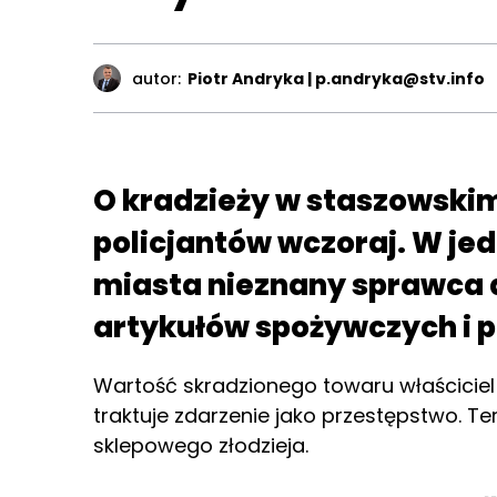
autor:
Piotr Andryka | p.andryka@stv.info
O kradzieży w staszowski
policjantów wczoraj. W je
miasta nieznany sprawca 
artykułów spożywczych i 
Wartość skradzionego towaru właściciel
traktuje zdarzenie jako przestępstwo. T
sklepowego złodzieja.