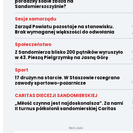
poradziły sobie zboża na
Sandomierszczyźnie?
Sesje samorządu
Zarząd Powiatu pozostaje na stanowisku.
Brak wymaganej większości do odwołania
Społeczeństwo
Z Sandomierza blisko 200 pątników wyruszyło
w 43. Pieszą Pielgrzymkę na Jasną Górę
Sport
17 drużyn na starcie. W Staszowie rozegrano
zawody sportowo-pożarnicze
CARITAS DIECEZJI SANDOMIERSKIEJ
„Miłość czynna jest najdoskonalsza”. Za nami
II turnus półkolonii sandomierskiej Caritas
REKLAMA