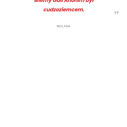
wiemy Gall Anonim był
cudzoziemcem
.
REKLAMA