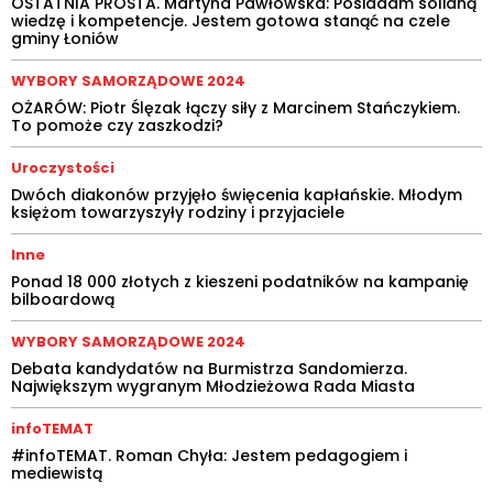
OSTATNIA PROSTA. Martyna Pawłowska: Posiadam solidną
wiedzę i kompetencje. Jestem gotowa stanąć na czele
gminy Łoniów
WYBORY SAMORZĄDOWE 2024
OŻARÓW: Piotr Ślęzak łączy siły z Marcinem Stańczykiem.
To pomoże czy zaszkodzi?
Uroczystości
Dwóch diakonów przyjęło święcenia kapłańskie. Młodym
księżom towarzyszyły rodziny i przyjaciele
Inne
Ponad 18 000 złotych z kieszeni podatników na kampanię
bilboardową
WYBORY SAMORZĄDOWE 2024
Debata kandydatów na Burmistrza Sandomierza.
Największym wygranym Młodzieżowa Rada Miasta
infoTEMAT
#infoTEMAT. Roman Chyła: Jestem pedagogiem i
mediewistą