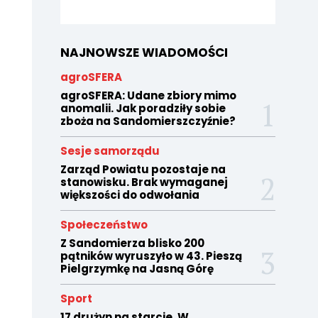
NAJNOWSZE WIADOMOŚCI
agroSFERA
agroSFERA: Udane zbiory mimo
anomalii. Jak poradziły sobie
zboża na Sandomierszczyźnie?
Sesje samorządu
Zarząd Powiatu pozostaje na
stanowisku. Brak wymaganej
większości do odwołania
Społeczeństwo
Z Sandomierza blisko 200
pątników wyruszyło w 43. Pieszą
Pielgrzymkę na Jasną Górę
Sport
17 drużyn na starcie. W