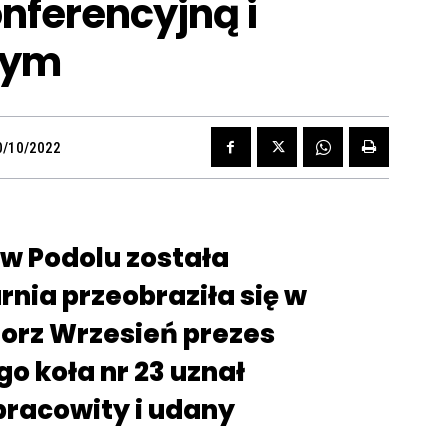
nferencyjną i
nym
0/10/2022
w Podolu została
nia przeobraziła się w
gorz Wrzesień prezes
 koła nr 23 uznał
pracowity i udany