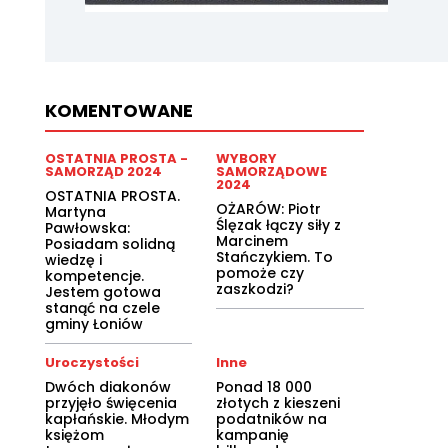
KOMENTOWANE
OSTATNIA PROSTA -
WYBORY
SAMORZĄD 2024
SAMORZĄDOWE
2024
OSTATNIA PROSTA.
OŻARÓW: Piotr
Martyna
Ślęzak łączy siły z
Pawłowska:
Marcinem
Posiadam solidną
Stańczykiem. To
wiedzę i
pomoże czy
kompetencje.
zaszkodzi?
Jestem gotowa
stanąć na czele
gminy Łoniów
Uroczystości
Inne
Dwóch diakonów
Ponad 18 000
przyjęło święcenia
złotych z kieszeni
kapłańskie. Młodym
podatników na
księżom
kampanię