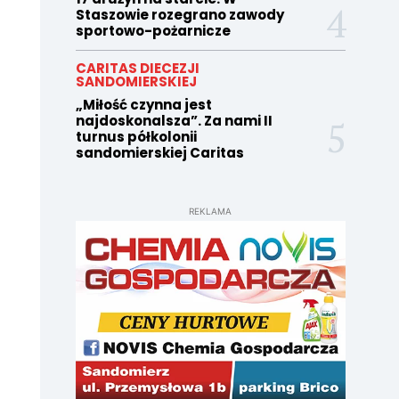
Staszowie rozegrano zawody
sportowo-pożarnicze
CARITAS DIECEZJI
SANDOMIERSKIEJ
„Miłość czynna jest
najdoskonalsza”. Za nami II
turnus półkolonii
sandomierskiej Caritas
REKLAMA