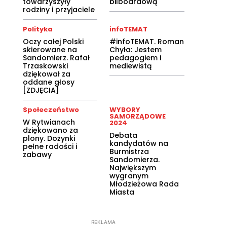
towarzyszyły
bilboardową
rodziny i przyjaciele
Polityka
infoTEMAT
Oczy całej Polski
#infoTEMAT. Roman
skierowane na
Chyła: Jestem
Sandomierz. Rafał
pedagogiem i
Trzaskowski
mediewistą
dziękował za
oddane głosy
[ZDJĘCIA]
Społeczeństwo
WYBORY
SAMORZĄDOWE
W Rytwianach
2024
dziękowano za
Debata
plony. Dożynki
kandydatów na
pełne radości i
Burmistrza
zabawy
Sandomierza.
Największym
wygranym
Młodzieżowa Rada
Miasta
REKLAMA