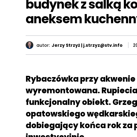
budynek z salką ko
aneksem kuchen
autor:
Jerzy Strzyż | j.strzyz@stv.info
2
Rybaczówka przy akwenie 
wyremontowana. Rupieciar
funkcjonalny obiekt. Grze
opatowskiego wędkarskiego
dobiegający końca rok za 