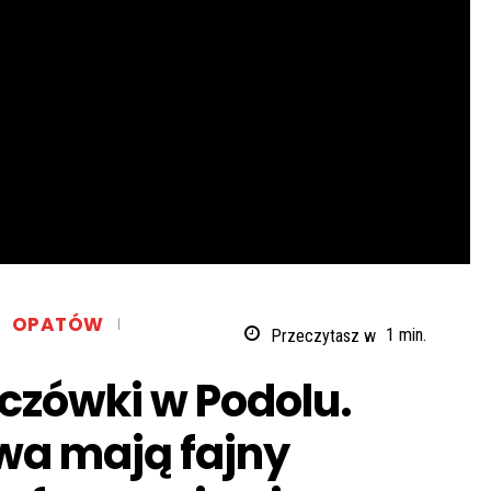
OPATÓW
Przeczytasz w
1
min.
zówki w Podolu.
wa mają fajny