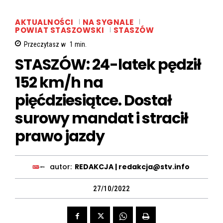
AKTUALNOŚCI
NA SYGNALE
POWIAT STASZOWSKI
STASZÓW
Przeczytasz w
1
min.
STASZÓW: 24-latek pędził
152 km/h na
pięćdziesiątce. Dostał
surowy mandat i stracił
prawo jazdy
autor:
REDAKCJA | redakcja@stv.info
27/10/2022