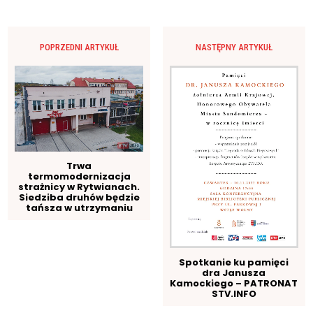
POPRZEDNI ARTYKUŁ
NASTĘPNY ARTYKUŁ
Trwa
termomodernizacja
strażnicy w Rytwianach.
Siedziba druhów będzie
tańsza w utrzymaniu
Spotkanie ku pamięci
dra Janusza
Kamockiego – PATRONAT
STV.INFO