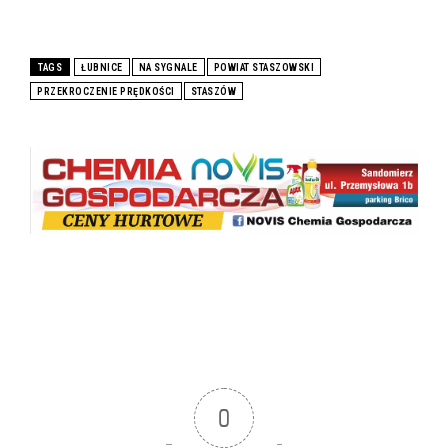
TAGS
ŁUBNICE
NA SYGNALE
POWIAT STASZOWSKI
PRZEKROCZENIE PRĘDKOŚCI
STASZÓW
0