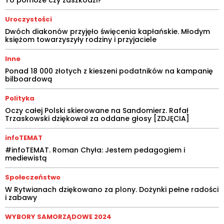
To pomoże czy zaszkodzi?
Uroczystości
Dwóch diakonów przyjęło święcenia kapłańskie. Młodym
księżom towarzyszyły rodziny i przyjaciele
Inne
Ponad 18 000 złotych z kieszeni podatników na kampanię
bilboardową
Polityka
Oczy całej Polski skierowane na Sandomierz. Rafał
Trzaskowski dziękował za oddane głosy [ZDJĘCIA]
infoTEMAT
#infoTEMAT. Roman Chyła: Jestem pedagogiem i
mediewistą
Społeczeństwo
W Rytwianach dziękowano za plony. Dożynki pełne radości
i zabawy
WYBORY SAMORZĄDOWE 2024