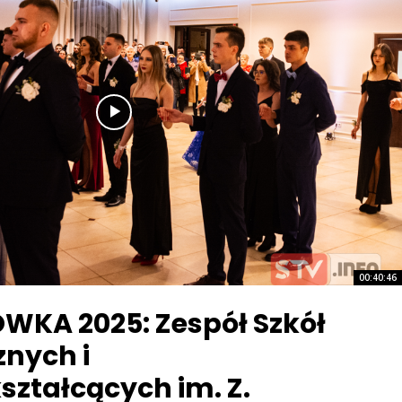
00:40:46
WKA 2025: Zespół Szkół
znych i
ształcących im. Z.