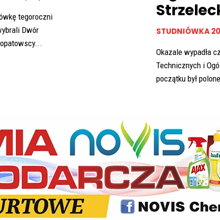
Strzele
ówkę tegoroczni
wybrali Dwór
STUDNIÓWKA 20
 opatowscy...
Okazale wypadła cz
Technicznych i Ogó
początku był polone