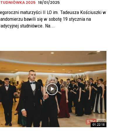
STUDNIÓWKA 2025
18/01/2025
egoroczni maturzyści II LO im. Tadeusza Kościuszki w
andomierzu bawili się w sobotę 19 stycznia na
radycyjnej studniówce. Na...
01:22:18