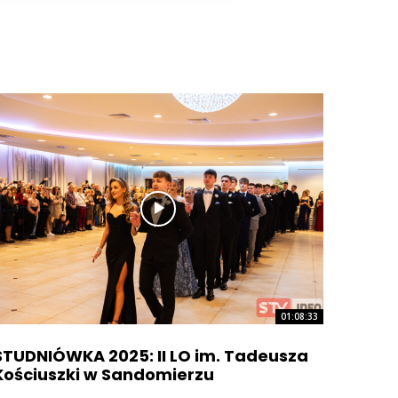
01:08:33
STUDNIÓWKA 2025: II LO im. Tadeusza
Kościuszki w Sandomierzu