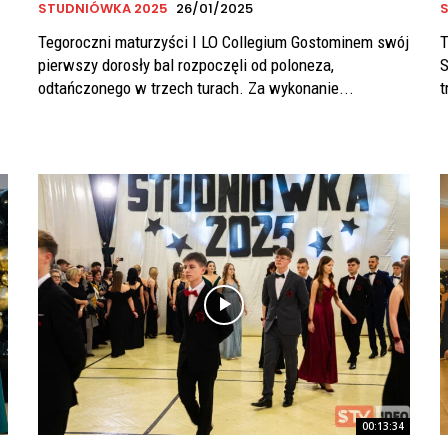
STUDNIÓWKA 2025
26/01/2025
Tegoroczni maturzyści I LO Collegium Gostominem swój
T
pierwszy dorosły bal rozpoczęli od poloneza,
S
odtańczonego w trzech turach. Za wykonanie...
t
00:13:34