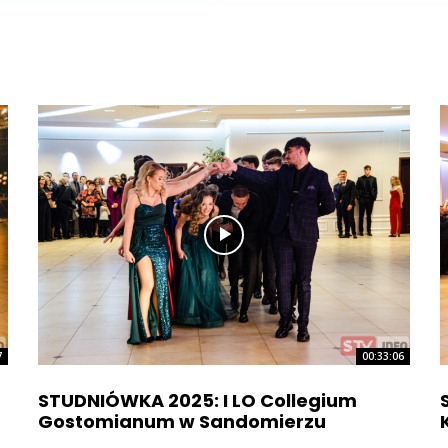
7
00:33:06
STUDNIÓWKA 2025: I LO Collegium
Gostomianum w Sandomierzu