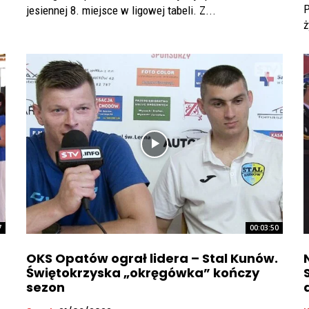
P
jesiennej 8. miejsce w ligowej tabeli. Z...
ż
7
00:03:50
OKS Opatów ograł lidera – Stal Kunów.
Świętokrzyska „okręgówka” kończy
sezon