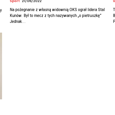
Sport
21/06/2022
U
Na pożegnanie z własną widownią OKS ograł lidera Stal
T
y
Kunów. Był to mecz z tych nazywanych „o pietruszkę”
B
Jednak...
P