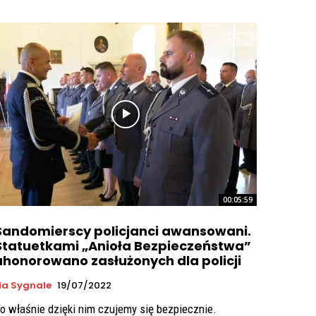
00:05:59
Sandomierscy policjanci awansowani.
Statuetkami „Anioła Bezpieczeństwa”
uhonorowano zasłużonych dla policji
Na Sygnale
19/07/2022
o właśnie dzięki nim czujemy się bezpiecznie.