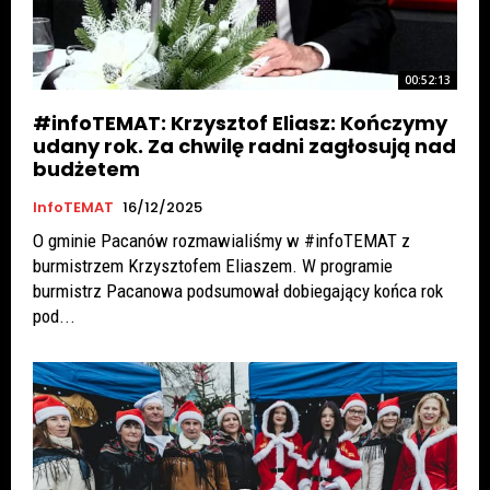
00:52:13
#infoTEMAT: Krzysztof Eliasz: Kończymy
udany rok. Za chwilę radni zagłosują nad
budżetem
InfoTEMAT
16/12/2025
O gminie Pacanów rozmawialiśmy w #infoTEMAT z
burmistrzem Krzysztofem Eliaszem. W programie
burmistrz Pacanowa podsumował dobiegający końca rok
pod...