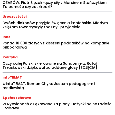
OŻARÓW: Piotr Ślęzak łączy siły z Marcinem Stańczykiem.
To pomoże czy zaszkodzi?
Uroczystości
Dwóch diakonów przyjęło święcenia kapłańskie. Młodym
księżom towarzyszyły rodziny i przyjaciele
Inne
Ponad 18 000 złotych z kieszeni podatników na kampanię
bilboardową
Polityka
Oczy całej Polski skierowane na Sandomierz. Rafał
Trzaskowski dziękował za oddane głosy [ZDJĘCIA]
infoTEMAT
#infoTEMAT. Roman Chyła: Jestem pedagogiem i
mediewistą
Społeczeństwo
W Rytwianach dziękowano za plony. Dożynki pełne radości
i zabawy