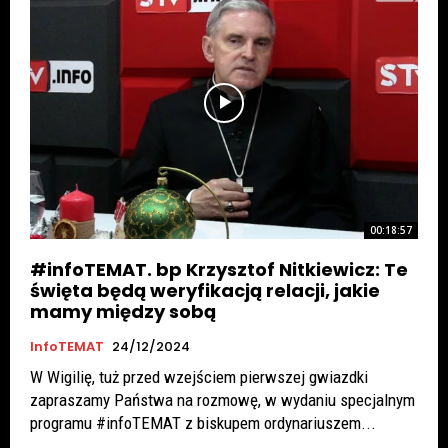
00:18:57
#infoTEMAT. bp Krzysztof Nitkiewicz: Te
święta będą weryfikacją relacji, jakie
mamy między sobą
InfoTEMAT
24/12/2024
W Wigilię, tuż przed wzejściem pierwszej gwiazdki
zapraszamy Państwa na rozmowę, w wydaniu specjalnym
programu #infoTEMAT z biskupem ordynariuszem...