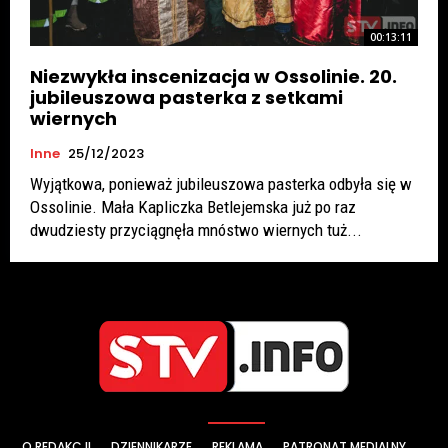
00:13:11
Niezwykła inscenizacja w Ossolinie. 20.
jubileuszowa pasterka z setkami
wiernych
Inne
25/12/2023
Wyjątkowa, ponieważ jubileuszowa pasterka odbyła się w
Ossolinie. Mała Kapliczka Betlejemska już po raz
dwudziesty przyciągnęła mnóstwo wiernych tuż...
O REDAKCJI
DZIENNIKARZE
REKLAMA
PATRONAT MEDIALNY