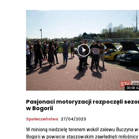
00:08:4
Pasjonaci motoryzacji rozpoczęli sezo
w Bogorii
Społeczeństwo
27/04/2023
W minioną niedzielę terenem wokół zalewu Buczyna w
Bogorii w powiecie staszowskim zawładnęli miłośnicy