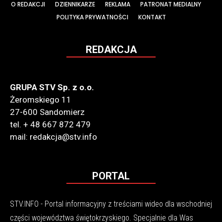
O REDAKCJI
DZIENNIKARZE
REKLAMA
PATRONAT MEDIALNY
POLITYKA PRYWATNOŚCI
KONTAKT
REDAKCJA
GRUPA STV Sp. z o.o.
Żeromskiego 11
27-600 Sandomierz
tel. + 48 667 872 479
mail: redakcja@stv.info
PORTAL
STV.INFO - Portal informacyjny z treściami wideo dla wschodniej
części województwa świętokrzyskiego. Specjalnie dla Was