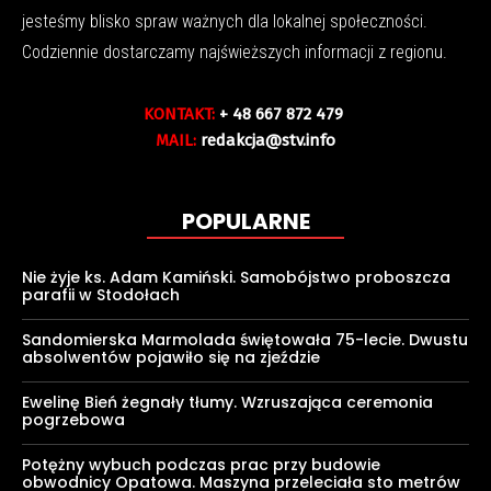
jesteśmy blisko spraw ważnych dla lokalnej społeczności.
Codziennie dostarczamy najświeższych informacji z regionu.
KONTAKT:
+ 48 667 872 479
MAIL:
redakcja@stv.info
POPULARNE
Nie żyje ks. Adam Kamiński. Samobójstwo proboszcza
parafii w Stodołach
Sandomierska Marmolada świętowała 75-lecie. Dwustu
absolwentów pojawiło się na zjeździe
Ewelinę Bień żegnały tłumy. Wzruszająca ceremonia
pogrzebowa
Potężny wybuch podczas prac przy budowie
obwodnicy Opatowa. Maszyna przeleciała sto metrów