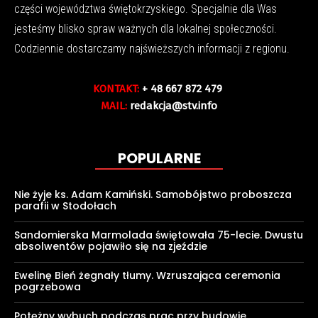
części województwa świętokrzyskiego. Specjalnie dla Was
jesteśmy blisko spraw ważnych dla lokalnej społeczności.
Codziennie dostarczamy najświeższych informacji z regionu.
KONTAKT:
+ 48 667 872 479
MAIL:
redakcja@stv.info
POPULARNE
Nie żyje ks. Adam Kamiński. Samobójstwo proboszcza
parafii w Stodołach
Sandomierska Marmolada świętowała 75-lecie. Dwustu
absolwentów pojawiło się na zjeździe
Ewelinę Bień żegnały tłumy. Wzruszająca ceremonia
pogrzebowa
Potężny wybuch podczas prac przy budowie