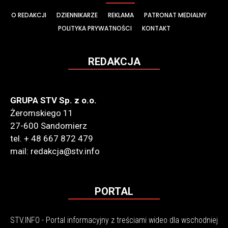
O REDAKCJI
DZIENNIKARZE
REKLAMA
PATRONAT MEDIALNY
POLITYKA PRYWATNOŚCI
KONTAKT
REDAKCJA
GRUPA STV Sp. z o.o.
Żeromskiego 11
27-600 Sandomierz
tel. + 48 667 872 479
mail: redakcja@stv.info
PORTAL
STV.INFO - Portal informacyjny z treściami wideo dla wschodniej