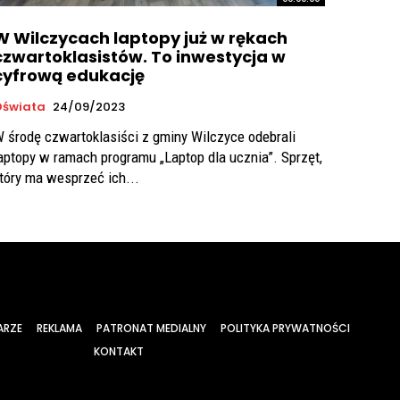
W Wilczycach laptopy już w rękach
czwartoklasistów. To inwestycja w
cyfrową edukację
Oświata
24/09/2023
 środę czwartoklasiści z gminy Wilczyce odebrali
aptopy w ramach programu „Laptop dla ucznia”. Sprzęt,
tóry ma wesprzeć ich...
ARZE
REKLAMA
PATRONAT MEDIALNY
POLITYKA PRYWATNOŚCI
KONTAKT