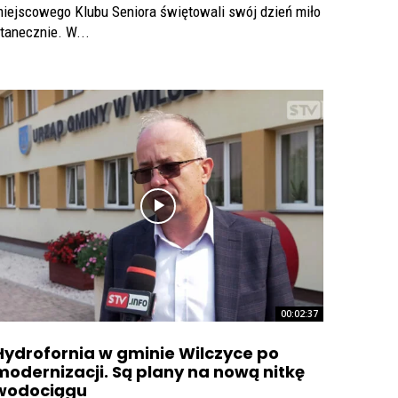
iejscowego Klubu Seniora świętowali swój dzień miło
 tanecznie. W...
00:02:37
Hydrofornia w gminie Wilczyce po
modernizacji. Są plany na nową nitkę
wodociągu