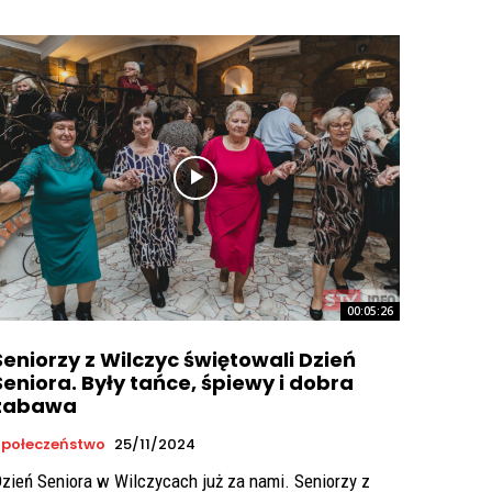
00:05:26
Seniorzy z Wilczyc świętowali Dzień
Seniora. Były tańce, śpiewy i dobra
zabawa
połeczeństwo
25/11/2024
zień Seniora w Wilczycach już za nami. Seniorzy z