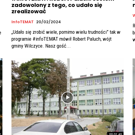
zadowolony z tego, co udało się
zrealizować
InfoTEMAT
20/02/2024
R
„Udało się zrobić wiele, pomimo wielu trudności” tak w
e
b
programie #infoTEMAT mówił Robert Paluch, wójt
w
gminy Wilczyce. Nasz gość...
2
00:01:40