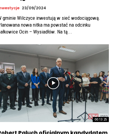
nwestycje
23/09/2024
 gminie Wilczyce inwestują w sieć wodociągową.
lanowana nowa nitka ma powstać na odcinku
Gałkowice Ocin – Wysiadłów. Na tą...
00:13:25
Robert Paluch oficjalnym kandydatem