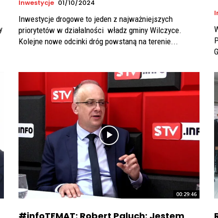
Inwestycje
01/10/2024
I
Inwestycje drogowe to jeden z najważniejszych
y
W
priorytetów w działalności władz gminy Wilczyce.
P
Kolejne nowe odcinki dróg powstaną na terenie...
00:29:46
#infoTEMAT: Robert Paluch: Jestem