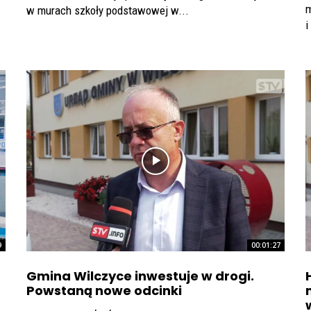
m
w murach szkoły podstawowej w...
i
9
00:01:27
Gmina Wilczyce inwestuje w drogi.
Powstaną nowe odcinki