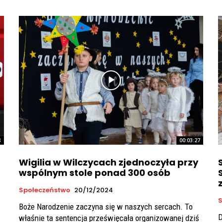
8
00:03:27
Wigilia w Wilczycach zjednoczyła przy
wspólnym stole ponad 300 osób
Społeczeństwo
20/12/2024
S
Boże Narodzenie zaczyna się w naszych sercach. To
D
właśnie ta sentencja prześwięcała organizowanej dziś