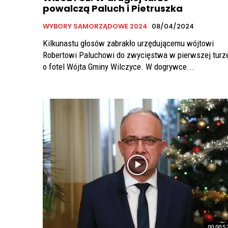
powalczą Paluch i Pietruszka
WYBORY SAMORZĄDOWE 2024
08/04/2024
Kilkunastu głosów zabrakło urzędującemu wójtowi
Robertowi Paluchowi do zwycięstwa w pierwszej turz
o fotel Wójta Gminy Wilczyce. W dogrywce...
00:00:5