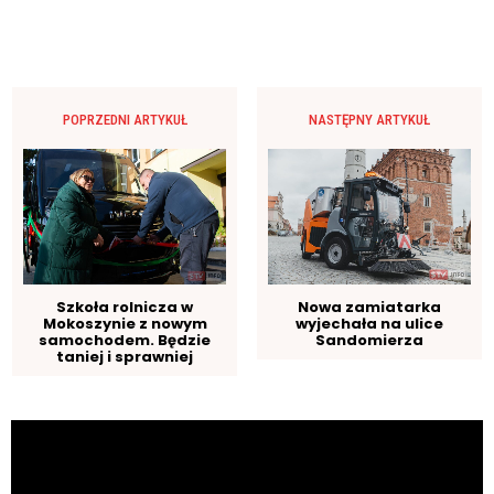
POPRZEDNI ARTYKUŁ
NASTĘPNY ARTYKUŁ
Szkoła rolnicza w
Nowa zamiatarka
Mokoszynie z nowym
wyjechała na ulice
samochodem. Będzie
Sandomierza
taniej i sprawniej