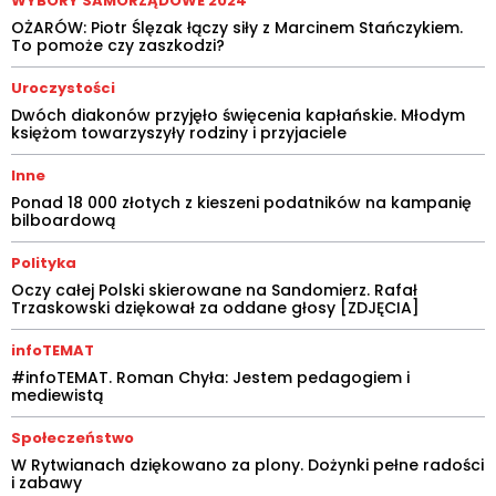
WYBORY SAMORZĄDOWE 2024
OŻARÓW: Piotr Ślęzak łączy siły z Marcinem Stańczykiem.
To pomoże czy zaszkodzi?
Uroczystości
Dwóch diakonów przyjęło święcenia kapłańskie. Młodym
księżom towarzyszyły rodziny i przyjaciele
Inne
Ponad 18 000 złotych z kieszeni podatników na kampanię
bilboardową
Polityka
Oczy całej Polski skierowane na Sandomierz. Rafał
Trzaskowski dziękował za oddane głosy [ZDJĘCIA]
infoTEMAT
#infoTEMAT. Roman Chyła: Jestem pedagogiem i
mediewistą
Społeczeństwo
W Rytwianach dziękowano za plony. Dożynki pełne radości
i zabawy