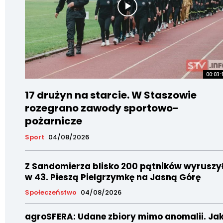
00:03:
17 drużyn na starcie. W Staszowie
rozegrano zawody sportowo-
pożarnicze
Sport
04/08/2026
Z Sandomierza blisko 200 pątników wyruszy
w 43. Pieszą Pielgrzymkę na Jasną Górę
Społeczeństwo
04/08/2026
agroSFERA: Udane zbiory mimo anomalii. Ja