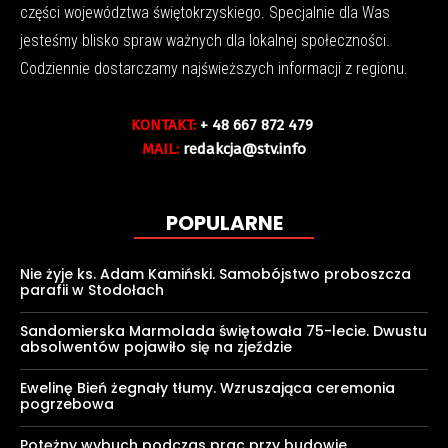
części województwa świętokrzyskiego. Specjalnie dla Was
jesteśmy blisko spraw ważnych dla lokalnej społeczności.
Codziennie dostarczamy najświeższych informacji z regionu.
KONTAKT:
+ 48 667 872 479
MAIL:
redakcja@stv.info
POPULARNE
Nie żyje ks. Adam Kamiński. Samobójstwo proboszcza
parafii w Stodołach
Sandomierska Marmolada świętowała 75-lecie. Dwustu
absolwentów pojawiło się na zjeździe
Ewelinę Bień żegnały tłumy. Wzruszająca ceremonia
pogrzebowa
Potężny wybuch podczas prac przy budowie