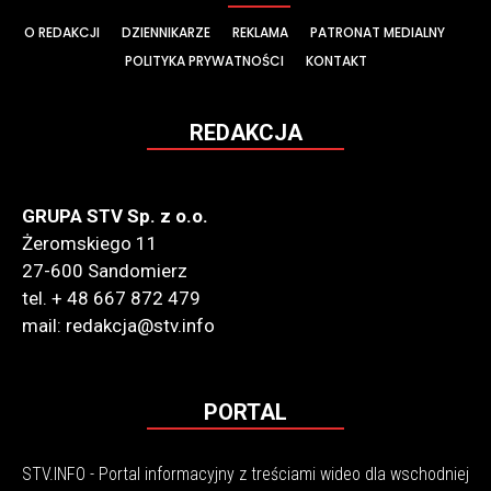
O REDAKCJI
DZIENNIKARZE
REKLAMA
PATRONAT MEDIALNY
POLITYKA PRYWATNOŚCI
KONTAKT
REDAKCJA
GRUPA STV Sp. z o.o.
Żeromskiego 11
27-600 Sandomierz
tel. + 48 667 872 479
mail: redakcja@stv.info
PORTAL
STV.INFO - Portal informacyjny z treściami wideo dla wschodniej