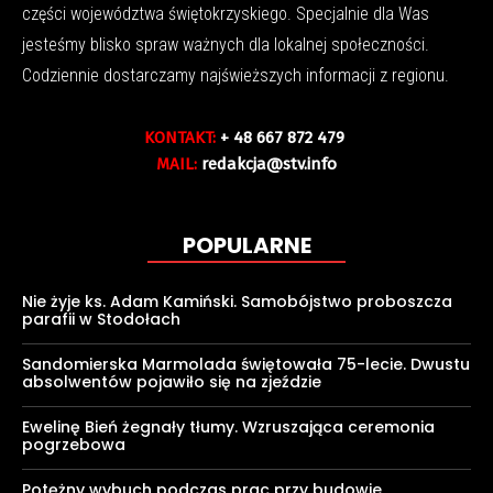
części województwa świętokrzyskiego. Specjalnie dla Was
jesteśmy blisko spraw ważnych dla lokalnej społeczności.
Codziennie dostarczamy najświeższych informacji z regionu.
KONTAKT:
+ 48 667 872 479
MAIL:
redakcja@stv.info
POPULARNE
Nie żyje ks. Adam Kamiński. Samobójstwo proboszcza
parafii w Stodołach
Sandomierska Marmolada świętowała 75-lecie. Dwustu
absolwentów pojawiło się na zjeździe
Ewelinę Bień żegnały tłumy. Wzruszająca ceremonia
pogrzebowa
Potężny wybuch podczas prac przy budowie