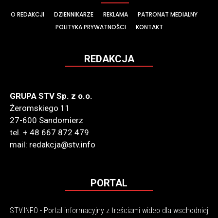
O REDAKCJI
DZIENNIKARZE
REKLAMA
PATRONAT MEDIALNY
POLITYKA PRYWATNOŚCI
KONTAKT
REDAKCJA
GRUPA STV Sp. z o.o.
Żeromskiego 11
27-600 Sandomierz
tel. + 48 667 872 479
mail: redakcja@stv.info
PORTAL
STV.INFO - Portal informacyjny z treściami wideo dla wschodniej