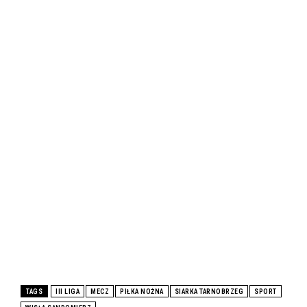
TAGS
III LIGA
MECZ
PIŁKA NOŻNA
SIARKA TARNOBRZEG
SPORT