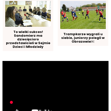
To wielki sukces!
Trampkarze wygrali u
Sandomierz ma
siebie, juniorzy polegli w
dziesięcioro
Obrazowie￼
przedstawicieli w Sejmie
Dzieci i Młodzieży