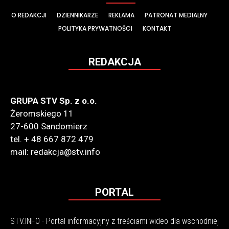
O REDAKCJI
DZIENNIKARZE
REKLAMA
PATRONAT MEDIALNY
POLITYKA PRYWATNOŚCI
KONTAKT
REDAKCJA
GRUPA STV Sp. z o.o.
Żeromskiego 11
27-600 Sandomierz
tel. + 48 667 872 479
mail: redakcja@stv.info
PORTAL
STV.INFO - Portal informacyjny z treściami wideo dla wschodniej