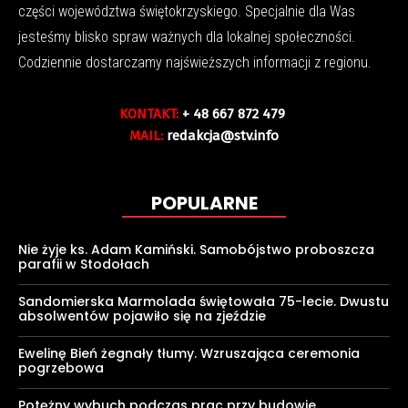
części województwa świętokrzyskiego. Specjalnie dla Was
jesteśmy blisko spraw ważnych dla lokalnej społeczności.
Codziennie dostarczamy najświeższych informacji z regionu.
KONTAKT:
+ 48 667 872 479
MAIL:
redakcja@stv.info
POPULARNE
Nie żyje ks. Adam Kamiński. Samobójstwo proboszcza
parafii w Stodołach
Sandomierska Marmolada świętowała 75-lecie. Dwustu
absolwentów pojawiło się na zjeździe
Ewelinę Bień żegnały tłumy. Wzruszająca ceremonia
pogrzebowa
Potężny wybuch podczas prac przy budowie