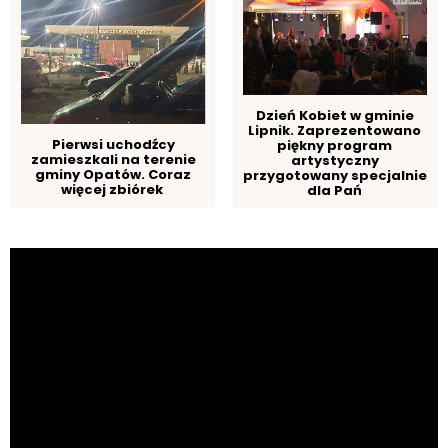
Dzień Kobiet w gminie
Lipnik. Zaprezentowano
Pierwsi uchodźcy
piękny program
zamieszkali na terenie
artystyczny
gminy Opatów. Coraz
przygotowany specjalnie
więcej zbiórek
dla Pań