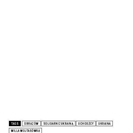
TAGS
OBRAZÓW
SOLIDARNIZUKRAINĄ
UCHODŹCY
UKRAINA
WILLA WOJTASÓWKA