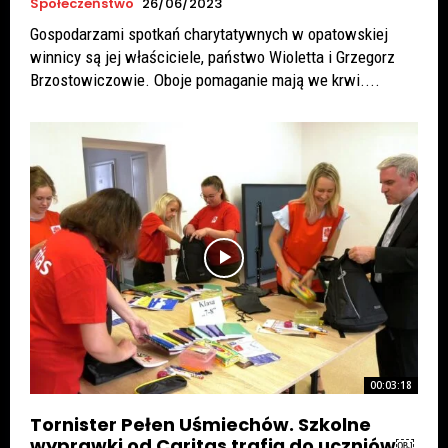
Społeczeństwo
26/06/2023
Gospodarzami spotkań charytatywnych w opatowskiej
winnicy są jej właściciele, państwo Wioletta i Grzegorz
Brzostowiczowie. Oboje pomaganie mają we krwi....
00:03:18
Tornister Pełen Uśmiechów. Szkolne
wyprawki od Caritas trafią do uczniów￼