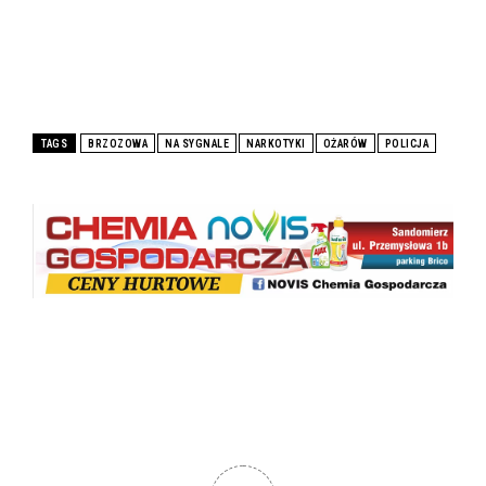
TAGS
BRZOZOWA
NA SYGNALE
NARKOTYKI
OŻARÓW
POLICJA