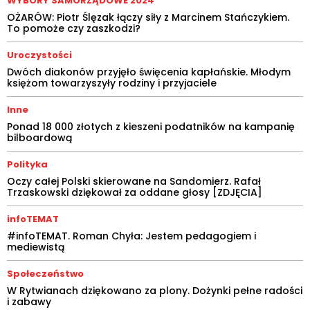
WYBORY SAMORZĄDOWE 2024
OŻARÓW: Piotr Ślęzak łączy siły z Marcinem Stańczykiem.
To pomoże czy zaszkodzi?
Uroczystości
Dwóch diakonów przyjęło święcenia kapłańskie. Młodym
księżom towarzyszyły rodziny i przyjaciele
Inne
Ponad 18 000 złotych z kieszeni podatników na kampanię
bilboardową
Polityka
Oczy całej Polski skierowane na Sandomierz. Rafał
Trzaskowski dziękował za oddane głosy [ZDJĘCIA]
infoTEMAT
#infoTEMAT. Roman Chyła: Jestem pedagogiem i
mediewistą
Społeczeństwo
W Rytwianach dziękowano za plony. Dożynki pełne radości
i zabawy