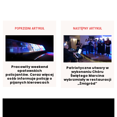
POPRZEDNI ARTYKUŁ
NASTĘPNY ARTYKUŁ
Pracowity weekend
Patriotyczne utwory w
opatowskich
wykonaniu Chóru
policjantów. Coraz więcej
Świętego Marcina
osób informuje policję o
wybrzmiały w restauracji
pijanych kierowcach
„Żmigród”