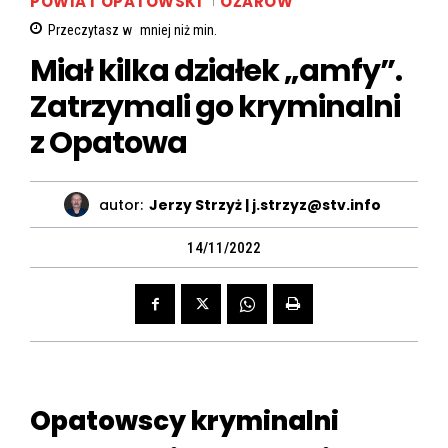
POWIAT OPATOWSKI
OŻARÓW
Przeczytasz w
mniej niż
min.
Miał kilka działek „amfy”.
Zatrzymali go kryminalni
z Opatowa
autor:
Jerzy Strzyż | j.strzyz@stv.info
14/11/2022
Opatowscy kryminalni