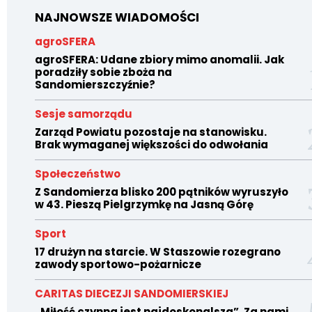
NAJNOWSZE WIADOMOŚCI
agroSFERA
agroSFERA: Udane zbiory mimo anomalii. Jak
poradziły sobie zboża na
Sandomierszczyźnie?
Sesje samorządu
Zarząd Powiatu pozostaje na stanowisku.
Brak wymaganej większości do odwołania
Społeczeństwo
Z Sandomierza blisko 200 pątników wyruszyło
w 43. Pieszą Pielgrzymkę na Jasną Górę
Sport
17 drużyn na starcie. W Staszowie rozegrano
zawody sportowo-pożarnicze
CARITAS DIECEZJI SANDOMIERSKIEJ
„Miłość czynna jest najdoskonalsza”. Za nami