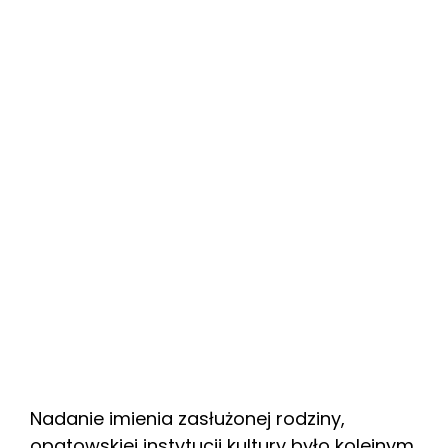
Nadanie imienia zasłużonej rodziny,
opatowskiej instytucji kultury było kolejnym