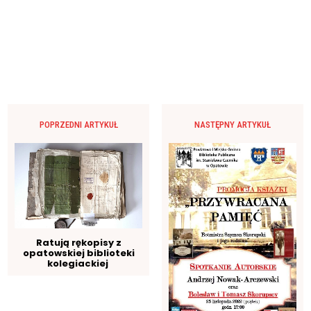
POPRZEDNI ARTYKUŁ
NASTĘPNY ARTYKUŁ
Ratują rękopisy z
opatowskiej biblioteki
kolegiackiej