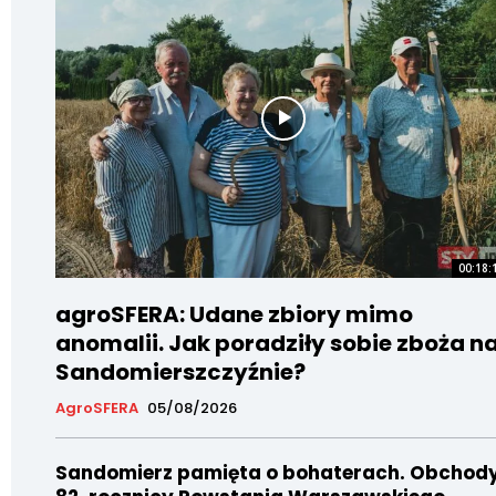
00:18:
agroSFERA: Udane zbiory mimo
anomalii. Jak poradziły sobie zboża n
Sandomierszczyźnie?
AgroSFERA
05/08/2026
Sandomierz pamięta o bohaterach. Obchod