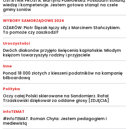
OSTATNIA PROSTA. Martyna Pawłowska: Posiadam solidną
wiedzę i kompetencje. Jestem gotowa stanąć na czele
gminy Łoniów
WYBORY SAMORZĄDOWE 2024
OŻARÓW: Piotr Ślęzak łączy siły z Marcinem Stańczykiem.
To pomoże czy zaszkodzi?
Uroczystości
Dwóch diakonów przyjęło święcenia kapłańskie. Młodym
księżom towarzyszyły rodziny i przyjaciele
Inne
Ponad 18 000 złotych z kieszeni podatników na kampanię
bilboardową
Polityka
Oczy całej Polski skierowane na Sandomierz. Rafał
Trzaskowski dziękował za oddane głosy [ZDJĘCIA]
infoTEMAT
#infoTEMAT. Roman Chyła: Jestem pedagogiem i
mediewistą