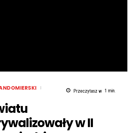
ANDOMIERSKI
Przeczytasz w
1
min.
wiatu
ywalizowały w II