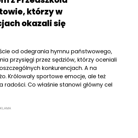
om z Przedszkola
owie, którzy w
ach okazali się
yście od odegrania hymnu państwowego,
nia przysięgi przez sędziów, którzy oceniali
szczególnych konkurencjach. A na
żo. Królowały sportowe emocje, ale też
a radości. Co właśnie stanowi główny cel
EKLAMA