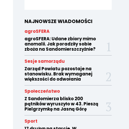
NAJNOWSZE WIADOMOŚCI
agroSFERA
agroSFERA: Udane zbiory mimo
anomalii. Jak poradziły sobie
zboża na Sandomierszczyźnie?
Sesje samorządu
Zarząd Powiatu pozostaje na
stanowisku. Brak wymaganej
większości do odwołania
Społeczeństwo
Z Sandomierza blisko 200
pątników wyruszyło w 43. Pieszą
Pielgrzymkę na Jasną Górę
Sport
17 drużyn na starcie. W