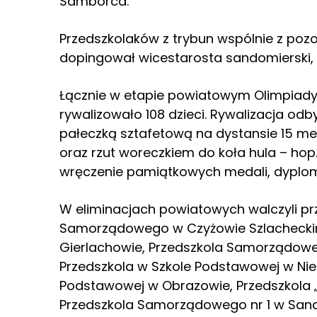
Samborca.
Przedszkolaków z trybun wspólnie z poz
dopingował wicestarosta sandomierski, 
Łącznie w etapie powiatowym Olimpiady
rywalizowało 108 dzieci. Rywalizacja odby
pałeczką sztafetową na dystansie 15 met
oraz rzut woreczkiem do koła hula – ho
wręczenie pamiątkowych medali, dyplom
W eliminacjach powiatowych walczyli prz
Samorządowego w Czyżowie Szlacheckim
Gierlachowie, Przedszkola Samorządoweg
Przedszkola w Szkole Podstawowej w Nie
Podstawowej w Obrazowie, Przedszkola 
Przedszkola Samorządowego nr 1 w Sand