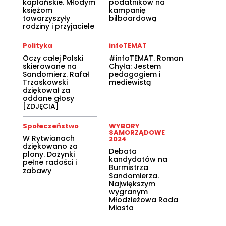
kapłańskie. Młodym
podatników na
księżom
kampanię
towarzyszyły
bilboardową
rodziny i przyjaciele
Polityka
infoTEMAT
Oczy całej Polski
#infoTEMAT. Roman
skierowane na
Chyła: Jestem
Sandomierz. Rafał
pedagogiem i
Trzaskowski
mediewistą
dziękował za
oddane głosy
[ZDJĘCIA]
Społeczeństwo
WYBORY
SAMORZĄDOWE
W Rytwianach
2024
dziękowano za
Debata
plony. Dożynki
kandydatów na
pełne radości i
Burmistrza
zabawy
Sandomierza.
Największym
wygranym
Młodzieżowa Rada
Miasta