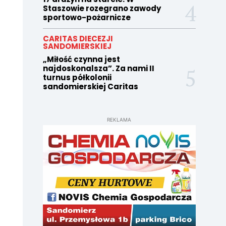
Staszowie rozegrano zawody
sportowo-pożarnicze
CARITAS DIECEZJI
SANDOMIERSKIEJ
„Miłość czynna jest
najdoskonalsza”. Za nami II
turnus półkolonii
sandomierskiej Caritas
REKLAMA