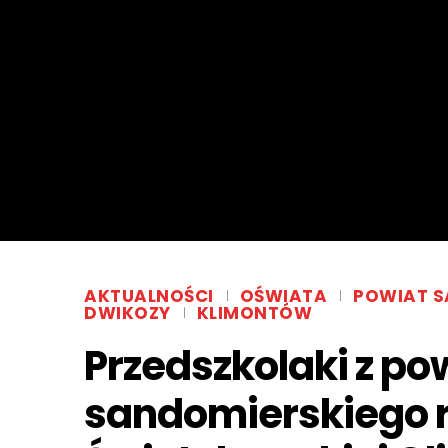
AKTUALNOŚCI
OŚWIATA
POWIAT S
DWIKOZY
KLIMONTÓW
Przedszkolaki z po
sandomierskiego r