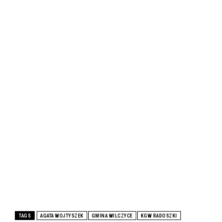
TAGS
AGATA WOJTYSZEK
GMINA WILCZYCE
KGW RADOSZKI