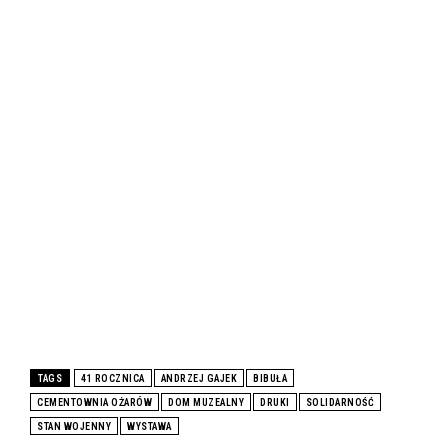
TAGS
41 ROCZNICA
ANDRZEJ GAJEK
BIBUŁA
CEMENTOWNIA OŻARÓW
DOM MUZEALNY
DRUKI
SOLIDARNOŚĆ
STAN WOJENNY
WYSTAWA