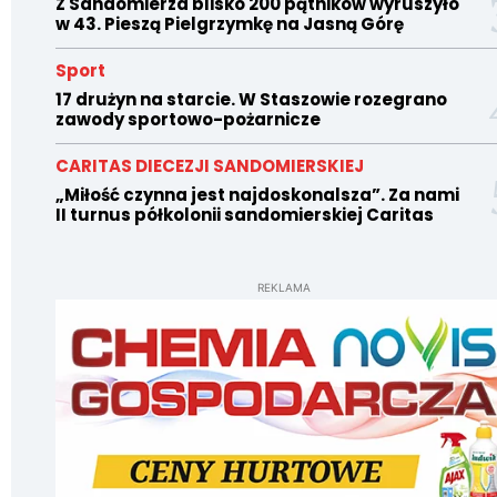
Z Sandomierza blisko 200 pątników wyruszyło
w 43. Pieszą Pielgrzymkę na Jasną Górę
Sport
17 drużyn na starcie. W Staszowie rozegrano
zawody sportowo-pożarnicze
CARITAS DIECEZJI SANDOMIERSKIEJ
„Miłość czynna jest najdoskonalsza”. Za nami
II turnus półkolonii sandomierskiej Caritas
REKLAMA