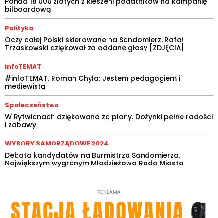
Ponad 18 000 złotych z kieszeni podatników na kampanię
bilboardową
Polityka
Oczy całej Polski skierowane na Sandomierz. Rafał
Trzaskowski dziękował za oddane głosy [ZDJĘCIA]
infoTEMAT
#infoTEMAT. Roman Chyła: Jestem pedagogiem i
mediewistą
Społeczeństwo
W Rytwianach dziękowano za plony. Dożynki pełne radości
i zabawy
WYBORY SAMORZĄDOWE 2024
Debata kandydatów na Burmistrza Sandomierza.
Największym wygranym Młodzieżowa Rada Miasta
REKLAMA