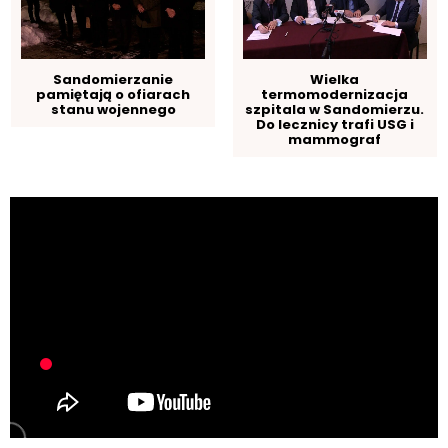
Sandomierzanie
Wielka
pamiętają o ofiarach
termomodernizacja
stanu wojennego
szpitala w Sandomierzu.
Do lecznicy trafi USG i
mammograf