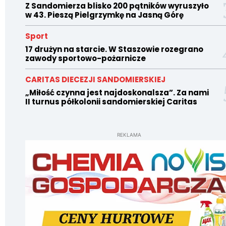
Z Sandomierza blisko 200 pątników wyruszyło
w 43. Pieszą Pielgrzymkę na Jasną Górę
Sport
17 drużyn na starcie. W Staszowie rozegrano
zawody sportowo-pożarnicze
CARITAS DIECEZJI SANDOMIERSKIEJ
„Miłość czynna jest najdoskonalsza”. Za nami
II turnus półkolonii sandomierskiej Caritas
REKLAMA