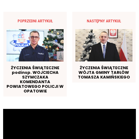
POPRZEDNI ARTYKUŁ
NASTĘPNY ARTYKUŁ
ŻYCZENIA ŚWIĄTECZNE
ŻYCZENIA ŚWIĄTECZNE
podinsp. WOJCIECHA
WÓJTA GMINY TARŁÓW
SZYMCZAKA
TOMASZA KAMIŃSKIEGO
KOMENDANTA
POWIATOWEGO POLICJI W
OPATOWIE