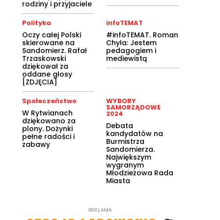
rodziny i przyjaciele
Polityka
infoTEMAT
Oczy całej Polski
#infoTEMAT. Roman
skierowane na
Chyła: Jestem
Sandomierz. Rafał
pedagogiem i
Trzaskowski
mediewistą
dziękował za
oddane głosy
[ZDJĘCIA]
Społeczeństwo
WYBORY
SAMORZĄDOWE
W Rytwianach
2024
dziękowano za
Debata
plony. Dożynki
kandydatów na
pełne radości i
Burmistrza
zabawy
Sandomierza.
Największym
wygranym
Młodzieżowa Rada
Miasta
REKLAMA