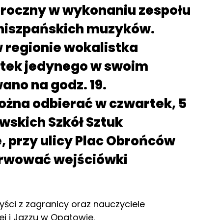
oroczny w wykonaniu zespołu
 hiszpańskich muzyków.
w regionie wokalistka
tek jedynego w swoim
ano na godz. 19.
ożna odbierać w czwartek, 5
wskich Szkół Sztuk
 przy ulicy Plac Obrońców
erwować wejściówki
ci z zagranicy oraz nauczyciele
ej i Jazzu w Opatowie.