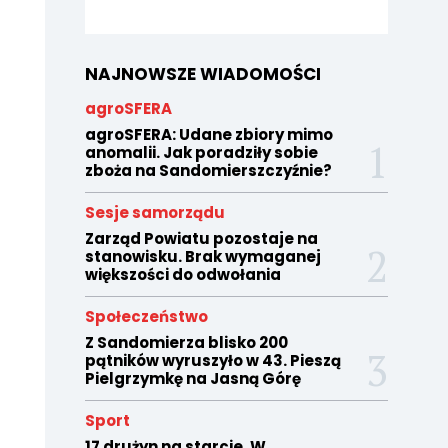
NAJNOWSZE WIADOMOŚCI
agroSFERA
agroSFERA: Udane zbiory mimo
anomalii. Jak poradziły sobie
zboża na Sandomierszczyźnie?
Sesje samorządu
Zarząd Powiatu pozostaje na
stanowisku. Brak wymaganej
większości do odwołania
Społeczeństwo
Z Sandomierza blisko 200
pątników wyruszyło w 43. Pieszą
Pielgrzymkę na Jasną Górę
Sport
17 drużyn na starcie. W