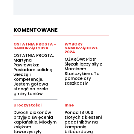
KOMENTOWANE
OSTATNIA PROSTA -
WYBORY
SAMORZĄD 2024
SAMORZĄDOWE
2024
OSTATNIA PROSTA.
OŻARÓW: Piotr
Martyna
Ślęzak łączy siły z
Pawłowska:
Marcinem
Posiadam solidną
Stańczykiem. To
wiedzę i
pomoże czy
kompetencje.
zaszkodzi?
Jestem gotowa
stanąć na czele
gminy Łoniów
Uroczystości
Inne
Dwóch diakonów
Ponad 18 000
przyjęło święcenia
złotych z kieszeni
kapłańskie. Młodym
podatników na
księżom
kampanię
towarzyszyły
bilboardową