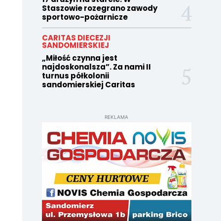
Staszowie rozegrano zawody
sportowo-pożarnicze
CARITAS DIECEZJI
SANDOMIERSKIEJ
„Miłość czynna jest
najdoskonalsza”. Za nami II
turnus półkolonii
sandomierskiej Caritas
REKLAMA