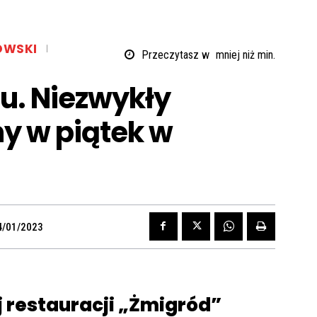
OWSKI
Przeczytasz w
mniej niż
min.
u. Niezwykły
y w piątek w
4/01/2023
j restauracji „Żmigród”