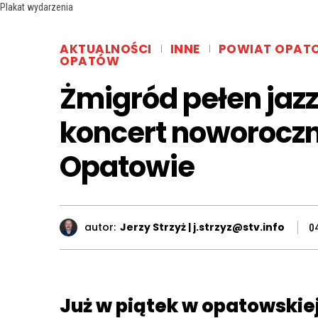
Plakat wydarzenia
AKTUALNOŚCI
INNE
POWIAT OPAT
OPATÓW
Żmigród pełen jazz
koncert noworoczn
Opatowie
autor:
Jerzy Strzyż | j.strzyz@stv.info
0
Już w piątek w opatowskie