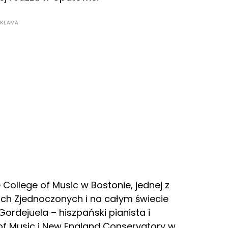
EKLAMA
College of Music w Bostonie, jednej z
ch Zjednoczonych i na całym świecie
ordejuela – hiszpański pianista i
of Music i New England Conservatory w