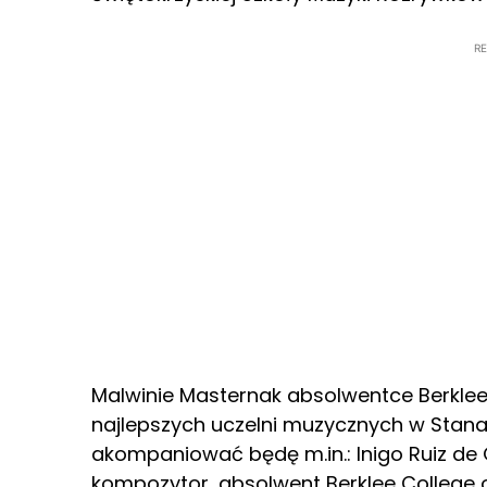
R
Malwinie Masternak absolwentce Berklee 
najlepszych uczelni muzycznych w Stana
akompaniować będę m.in.: Inigo Ruiz de G
kompozytor, absolwent Berklee College 