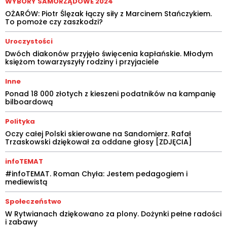
WYBORY SAMORZĄDOWE 2024
OŻARÓW: Piotr Ślęzak łączy siły z Marcinem Stańczykiem.
To pomoże czy zaszkodzi?
Uroczystości
Dwóch diakonów przyjęło święcenia kapłańskie. Młodym
księżom towarzyszyły rodziny i przyjaciele
Inne
Ponad 18 000 złotych z kieszeni podatników na kampanię
bilboardową
Polityka
Oczy całej Polski skierowane na Sandomierz. Rafał
Trzaskowski dziękował za oddane głosy [ZDJĘCIA]
infoTEMAT
#infoTEMAT. Roman Chyła: Jestem pedagogiem i
mediewistą
Społeczeństwo
W Rytwianach dziękowano za plony. Dożynki pełne radości
i zabawy