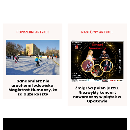
POPRZEDNI ARTYKUŁ
NASTĘPNY ARTYKUŁ
Sandomierz nie
uruchomi lodowiska.
Żmigród pełen jazzu.
Magistrat tłumaczy, że
Niezwykły koncert
za duże koszty
noworoczny w piątek w
Opatowie