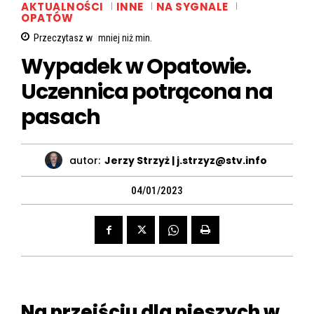
AKTUALNOŚCI
INNE
NA SYGNALE
OPATÓW
Przeczytasz w
mniej niż
min.
Wypadek w Opatowie.
Uczennica potrącona na
pasach
autor:
Jerzy Strzyż | j.strzyz@stv.info
04/01/2023
Na przejściu dla pieszych w