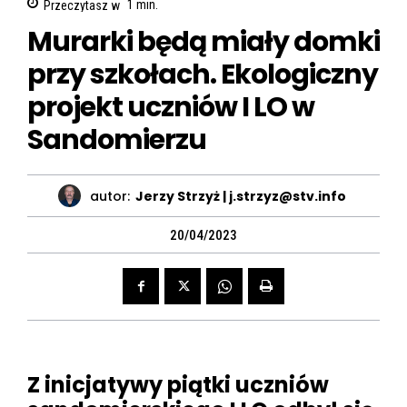
Przeczytasz w
1
min.
Murarki będą miały domki
przy szkołach. Ekologiczny
projekt uczniów I LO w
Sandomierzu
autor:
Jerzy Strzyż | j.strzyz@stv.info
20/04/2023
Z inicjatywy piątki uczniów