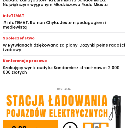
Debata kandydatów na Burmistrza Sandomierza.
Największym wygranym Młodzieżowa Rada Miasta
infoTEMAT
#infoTEMAT. Roman Chyła: Jestem pedagogiem i
mediewistą
Społeczeństwo
W Rytwianach dziękowano za plony. Dożynki pełne radości
i zabawy
Konferencje prasowe
Szokujący wynik audytu: Sandomierz stracił nawet 2 000
000 złotych
REKLAMA