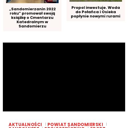
Propol inwestuje. Woda
„Sandomierzanin 2022
do Połańca i Osieka
roku” promował swoją
popłynie nowymi rurami
książkę o Cmentarzu
Katedralnym w
Sandomierzu